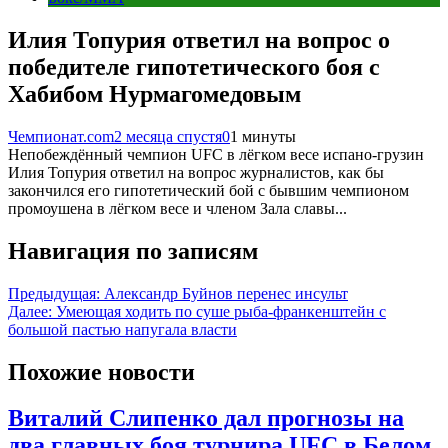
Илия Топурия ответил на вопрос о
победителе гипотетического боя с
Хабибом Нурмагомедовым
Чемпионат.com
2 месяца спустя
0
1 минуты
Непобеждённый чемпион UFC в лёгком весе испано-грузин
Илия Топурия ответил на вопрос журналистов, как бы
закончился его гипотетический бой с бывшим чемпионом
промоушена в лёгком весе и членом Зала славы...
Навигация по записям
Предыдущая:
Александр Буйнов перенес инсульт
Далее:
Умеющая ходить по суше рыба-франкенштейн с
большой пастью напугала власти
Похожие новости
Виталий Слипенко дал прогнозы на
два главных боя турнира UFC в Белом