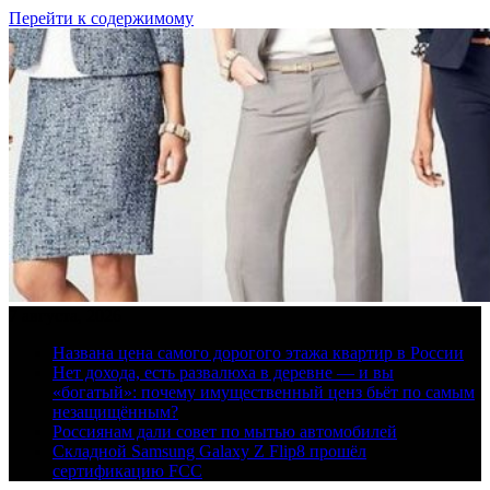
Перейти к содержимому
7 августа, 2026
Названа цена самого дорогого этажа квартир в России
Нет дохода, есть развалюха в деревне — и вы
«богатый»: почему имущественный ценз бьёт по самым
незащищённым?
Россиянам дали совет по мытью автомобилей
Складной Samsung Galaxy Z Flip8 прошёл
сертификацию FCC