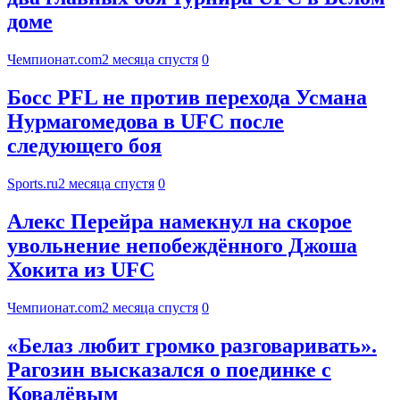
доме
Чемпионат.com
2 месяца спустя
0
Босс PFL не против перехода Усмана
Нурмагомедова в UFC после
следующего боя
Sports.ru
2 месяца спустя
0
Алекс Перейра намекнул на скорое
увольнение непобеждённого Джоша
Хокита из UFC
Чемпионат.com
2 месяца спустя
0
«Белаз любит громко разговаривать».
Рагозин высказался о поединке с
Ковалёвым