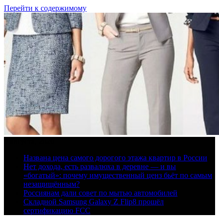
Перейти к содержимому
9 августа, 2026
Названа цена самого дорогого этажа квартир в России
Нет дохода, есть развалюха в деревне — и вы
«богатый»: почему имущественный ценз бьёт по самым
незащищённым?
Россиянам дали совет по мытью автомобилей
Складной Samsung Galaxy Z Flip8 прошёл
сертификацию FCC