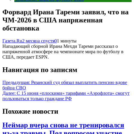
Форвард Ирана Тареми заявил, что на
ЧМ-2026 в США напряженная
обстановка
Газета.Ru
2 месяца спустя
0
1 минуты
Нападающий сборной Ирана Мехди Тареми рассказал о
напряженной атмосфере на чемпионате мира по футболу в
США, передает ESPN.
Навигация по записям
Предыдущая:
Рязанский суд обязал выплатить пенсию вдове
бойца СВО
Далее:
С 15 июня «плоскими» тарифами «Аэрофлота» смогут
пользоваться только граждане РФ
Похожие новости
Неймар вчера снова не тренировался
из-за травмы. Под вопросом участие