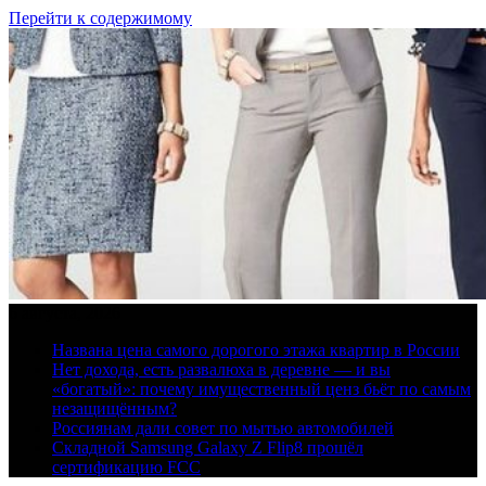
Перейти к содержимому
6 августа, 2026
Названа цена самого дорогого этажа квартир в России
Нет дохода, есть развалюха в деревне — и вы
«богатый»: почему имущественный ценз бьёт по самым
незащищённым?
Россиянам дали совет по мытью автомобилей
Складной Samsung Galaxy Z Flip8 прошёл
сертификацию FCC