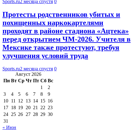
Sports.ru
2 месяца спустя
0
Протесты родственников убитых и
похищенных наркокартелями
проходят в районе стадиона «Ацтека»
перед открытием ЧМ-2026. Учителя в
Мексике также протестуют, требуя
улучшения условий труда
Sports.ru
2 месяца спустя
0
Август 2026
Пн
Вт
Ср
Чт
Пт
Сб
Вс
1
2
3
4
5
6
7
8
9
10
11
12
13
14
15
16
17
18
19
20
21
22
23
24
25
26
27
28
29
30
31
« Июн