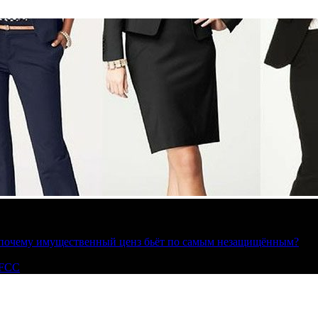
»: почему имущественный ценз бьёт по самым незащищённым?
 FCC