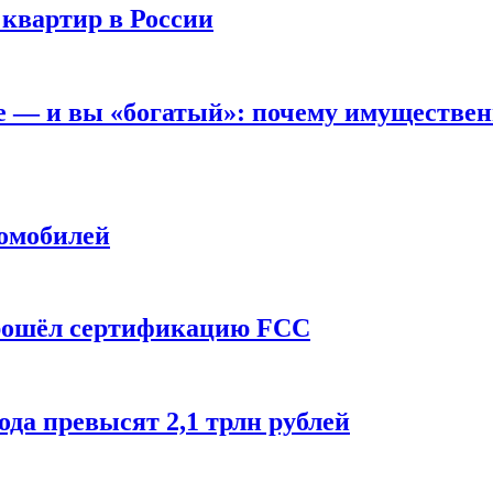
 квартир в России
вне — и вы «богатый»: почему имуществе
томобилей
прошёл сертификацию FCC
ода превысят 2,1 трлн рублей