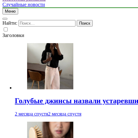
Случайные новости
Меню
Найти:
Заголовки
Голубые джинсы назвали устаревш
2 месяца спустя
2 месяца спустя