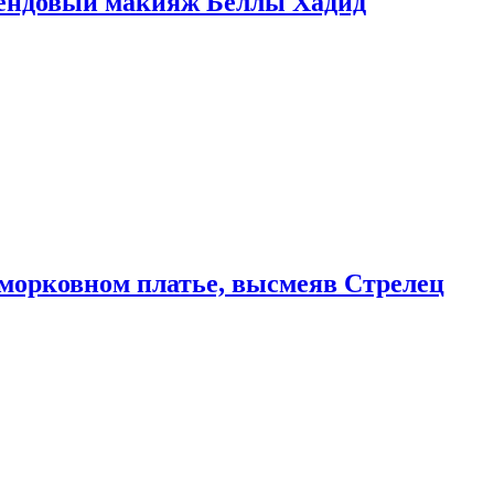
рендовый макияж Беллы Хадид
морковном платье, высмеяв Стрелец