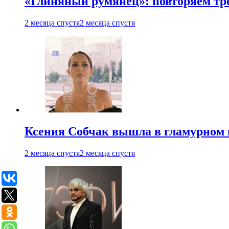
«Глиняный румянец»: повторяем т
2 месяца спустя
2 месяца спустя
Ксения Собчак вышла в гламурном 
2 месяца спустя
2 месяца спустя