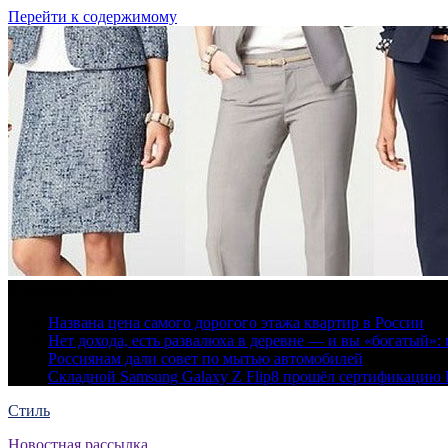
Перейти к содержимому
6 августа, 2026
Названа цена самого дорогого этажа квартир в России
Нет дохода, есть развалюха в деревне — и вы «богатый
Россиянам дали совет по мытью автомобилей
Складной Samsung Galaxy Z Flip8 прошёл сертификацию
Стиль
Новостная рассылка