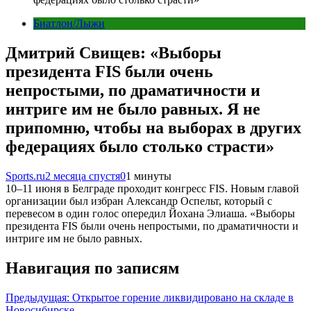
Биатлон/Лыжи
Дмитрий Свищев: «Выборы
президента FIS были очень
непростыми, по драматичности и
интриге им не было равных. Я не
припомню, чтобы на выборах в других
федерациях было столько страсти»
Sports.ru
2 месяца спустя
0
1 минуты
10–11 июня в Белграде проходит конгресс FIS. Новым главой
организации был избран Александр Оспельт, который с
перевесом в один голос опередил Йохана Элиаша. «Выборы
президента FIS были очень непростыми, по драматичности и
интриге им не было равных.
Навигация по записям
Предыдущая:
Открытое горение ликвидировано на складе в
Новосибирске