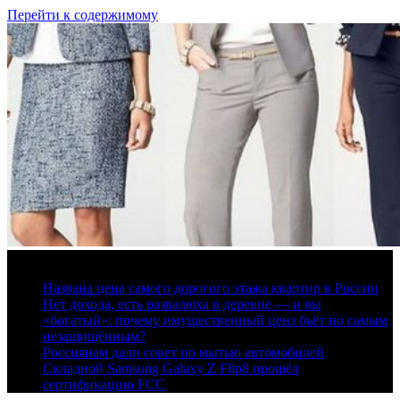
Перейти к содержимому
7 августа, 2026
Названа цена самого дорогого этажа квартир в России
Нет дохода, есть развалюха в деревне — и вы
«богатый»: почему имущественный ценз бьёт по самым
незащищённым?
Россиянам дали совет по мытью автомобилей
Складной Samsung Galaxy Z Flip8 прошёл
сертификацию FCC