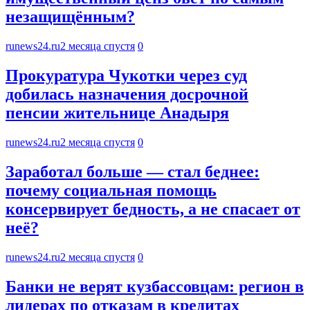
незащищённым?
runews24.ru
2 месяца спустя
0
Прокуратура Чукотки через суд
добилась назначения досрочной
пенсии жительнице Анадыря
runews24.ru
2 месяца спустя
0
Заработал больше — стал беднее:
почему социальная помощь
консервирует бедность, а не спасает от
неё?
runews24.ru
2 месяца спустя
0
Банки не верят кузбассовцам: регион в
лидерах по отказам в кредитах