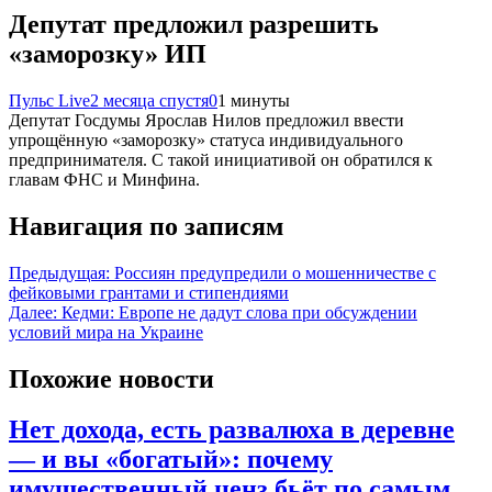
Депутат предложил разрешить
«заморозку» ИП
Пульс Live
2 месяца спустя
0
1 минуты
Депутат Госдумы Ярослав Нилов предложил ввести
упрощённую «заморозку» статуса индивидуального
предпринимателя. С такой инициативой он обратился к
главам ФНС и Минфина.
Навигация по записям
Предыдущая:
Россиян предупредили о мошенничестве с
фейковыми грантами и стипендиями
Далее:
Кедми: Европе не дадут слова при обсуждении
условий мира на Украине
Похожие новости
Нет дохода, есть развалюха в деревне
— и вы «богатый»: почему
имущественный ценз бьёт по самым