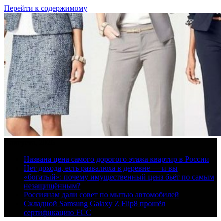
Перейти к содержимому
7 августа, 2026
Названа цена самого дорогого этажа квартир в России
Нет дохода, есть развалюха в деревне — и вы
«богатый»: почему имущественный ценз бьёт по самым
незащищённым?
Россиянам дали совет по мытью автомобилей
Складной Samsung Galaxy Z Flip8 прошёл
сертификацию FCC