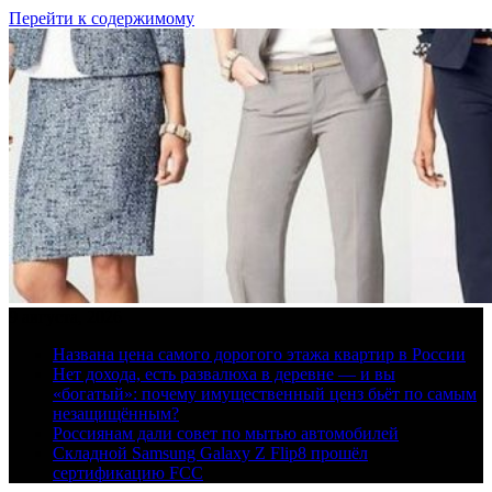
Перейти к содержимому
9 августа, 2026
Названа цена самого дорогого этажа квартир в России
Нет дохода, есть развалюха в деревне — и вы
«богатый»: почему имущественный ценз бьёт по самым
незащищённым?
Россиянам дали совет по мытью автомобилей
Складной Samsung Galaxy Z Flip8 прошёл
сертификацию FCC