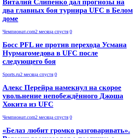
Виталий Слипенко дал прогнозы на
два главных боя турнира UFC в Белом
доме
Чемпионат.com
2 месяца спустя
0
Босс PFL не против перехода Усмана
Нурмагомедова в UFC после
следующего боя
Sports.ru
2 месяца спустя
0
Алекс Перейра намекнул на скорое
увольнение непобеждённого Джоша
Хокита из UFC
Чемпионат.com
2 месяца спустя
0
«Белаз любит громко разговаривать».