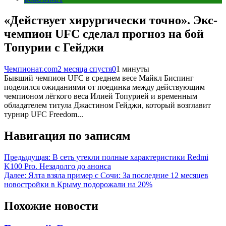
«Действует хирургически точно». Экс-
чемпион UFC сделал прогноз на бой
Топурии с Гейджи
Чемпионат.com
2 месяца спустя
0
1 минуты
Бывший чемпион UFC в среднем весе Майкл Биспинг
поделился ожиданиями от поединка между действующим
чемпионом лёгкого веса Илией Топурией и временным
обладателем титула Джастином Гейджи, который возглавит
турнир UFC Freedom...
Навигация по записям
Предыдущая:
В сеть утекли полные характеристики Redmi
K100 Pro. Незадолго до анонса
Далее:
Ялта взяла пример с Сочи: За последние 12 месяцев
новостройки в Крыму подорожали на 20%
Похожие новости