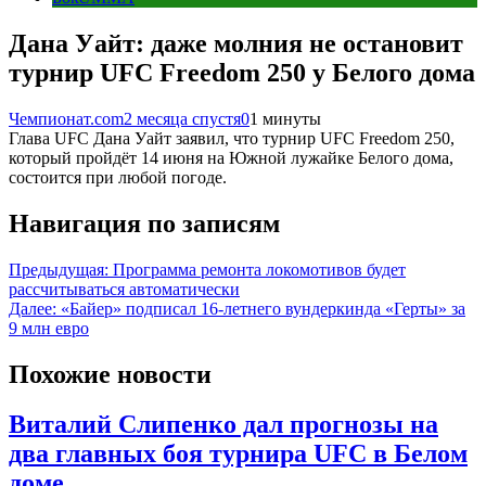
Дана Уайт: даже молния не остановит
турнир UFC Freedom 250 у Белого дома
Чемпионат.com
2 месяца спустя
0
1 минуты
Глава UFC Дана Уайт заявил, что турнир UFC Freedom 250,
который пройдёт 14 июня на Южной лужайке Белого дома,
состоится при любой погоде.
Навигация по записям
Предыдущая:
Программа ремонта локомотивов будет
рассчитываться автоматически
Далее:
«Байер» подписал 16-летнего вундеркинда «Герты» за
9 млн евро
Похожие новости
Виталий Слипенко дал прогнозы на
два главных боя турнира UFC в Белом
доме