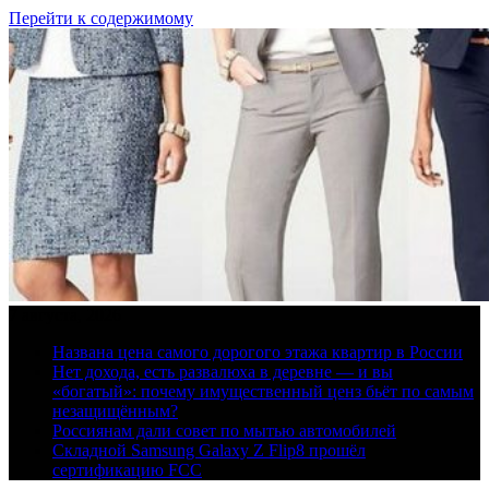
Перейти к содержимому
7 августа, 2026
Названа цена самого дорогого этажа квартир в России
Нет дохода, есть развалюха в деревне — и вы
«богатый»: почему имущественный ценз бьёт по самым
незащищённым?
Россиянам дали совет по мытью автомобилей
Складной Samsung Galaxy Z Flip8 прошёл
сертификацию FCC