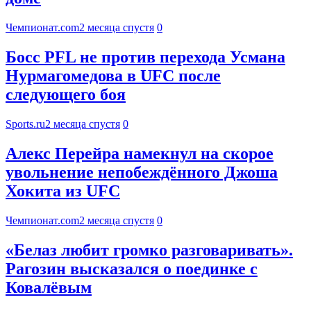
Чемпионат.com
2 месяца спустя
0
Босс PFL не против перехода Усмана
Нурмагомедова в UFC после
следующего боя
Sports.ru
2 месяца спустя
0
Алекс Перейра намекнул на скорое
увольнение непобеждённого Джоша
Хокита из UFC
Чемпионат.com
2 месяца спустя
0
«Белаз любит громко разговаривать».
Рагозин высказался о поединке с
Ковалёвым