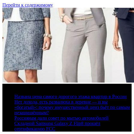
Перейти к содержимому
10 августа, 2026
Названа цена самого дорогого этажа квартир в России
Нет дохода, есть развалюха в деревне — и вы
«богатый»: почему имущественный ценз бьёт по самым
незащищённым?
Россиянам дали совет по мытью автомобилей
Складной Samsung Galaxy Z Flip8 прошёл
сертификацию FCC