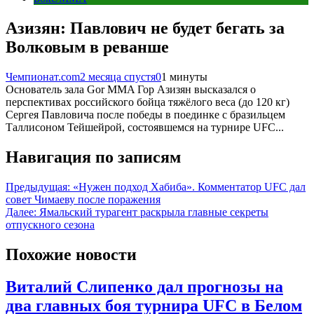
Азизян: Павлович не будет бегать за
Волковым в реванше
Чемпионат.com
2 месяца спустя
0
1 минуты
Основатель зала Gor MMA Гор Азизян высказался о
перспективах российского бойца тяжёлого веса (до 120 кг)
Сергея Павловича после победы в поединке с бразильцем
Таллисоном Тейшейрой, состоявшемся на турнире UFC...
Навигация по записям
Предыдущая:
«Нужен подход Хабиба». Комментатор UFC дал
совет Чимаеву после поражения
Далее:
Ямальский турагент раскрыла главные секреты
отпускного сезона
Похожие новости
Виталий Слипенко дал прогнозы на
два главных боя турнира UFC в Белом