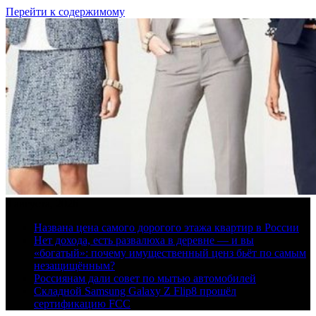
Перейти к содержимому
9 августа, 2026
Названа цена самого дорогого этажа квартир в России
Нет дохода, есть развалюха в деревне — и вы
«богатый»: почему имущественный ценз бьёт по самым
незащищённым?
Россиянам дали совет по мытью автомобилей
Складной Samsung Galaxy Z Flip8 прошёл
сертификацию FCC