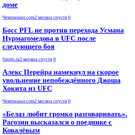
доме
Чемпионат.com
2 месяца спустя
0
Босс PFL не против перехода Усмана
Нурмагомедова в UFC после
следующего боя
Sports.ru
2 месяца спустя
0
Алекс Перейра намекнул на скорое
увольнение непобеждённого Джоша
Хокита из UFC
Чемпионат.com
2 месяца спустя
0
«Белаз любит громко разговаривать».
Рагозин высказался о поединке с
Ковалёвым