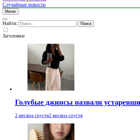
Случайные новости
Меню
Найти:
Заголовки
Голубые джинсы назвали устаревш
2 месяца спустя
2 месяца спустя