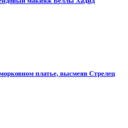
рендовый макияж Беллы Хадид
морковном платье, высмеяв Стрелец