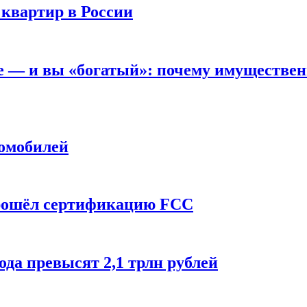
 квартир в России
вне — и вы «богатый»: почему имуществе
томобилей
прошёл сертификацию FCC
ода превысят 2,1 трлн рублей