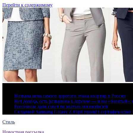
Перейти к содержимому
7 августа, 2026
Названа цена самого дорогого этажа квартир в России
Нет дохода, есть развалюха в деревне — и вы «богатый
Россиянам дали совет по мытью автомобилей
Складной Samsung Galaxy Z Flip8 прошёл сертификацию
Стиль
Новостная рассылка