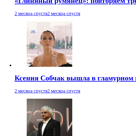
«Глиняный румянец»: повторяем т
2 месяца спустя
2 месяца спустя
Ксения Собчак вышла в гламурном 
2 месяца спустя
2 месяца спустя