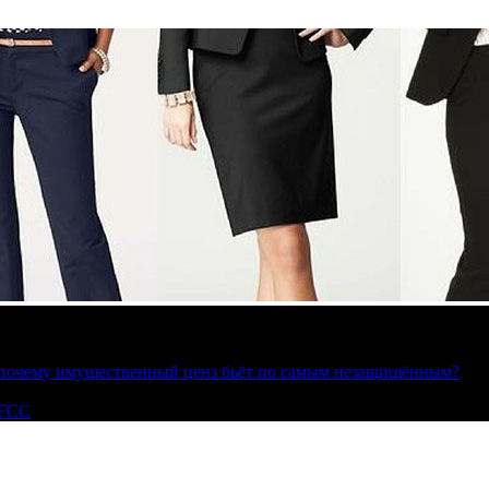
»: почему имущественный ценз бьёт по самым незащищённым?
 FCC