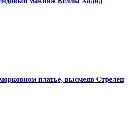
рендовый макияж Беллы Хадид
морковном платье, высмеяв Стрелец