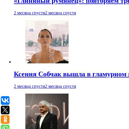
«Глиняный румянец»: повторяем т
2 месяца спустя
2 месяца спустя
Ксения Собчак вышла в гламурном 
2 месяца спустя
2 месяца спустя