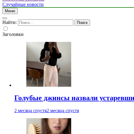
Случайные новости
Меню
Найти:
Заголовки
Голубые джинсы назвали устаревш
2 месяца спустя
2 месяца спустя