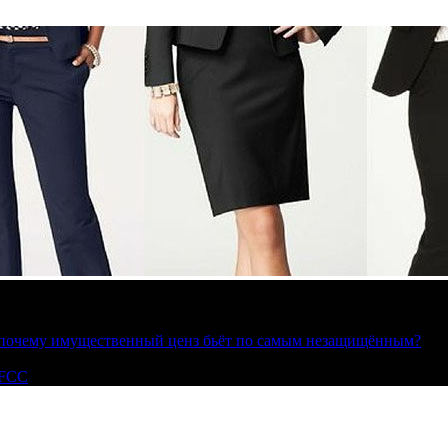
»: почему имущественный ценз бьёт по самым незащищённым?
 FCC