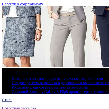
Перейти к содержимому
8 августа, 2026
Названа цена самого дорогого этажа квартир в России
Нет дохода, есть развалюха в деревне — и вы «богатый
Россиянам дали совет по мытью автомобилей
Складной Samsung Galaxy Z Flip8 прошёл сертификацию
Стиль
Новостная рассылка