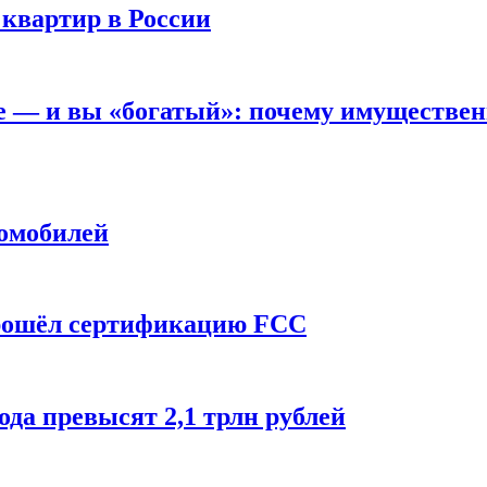
 квартир в России
вне — и вы «богатый»: почему имуществе
томобилей
прошёл сертификацию FCC
ода превысят 2,1 трлн рублей